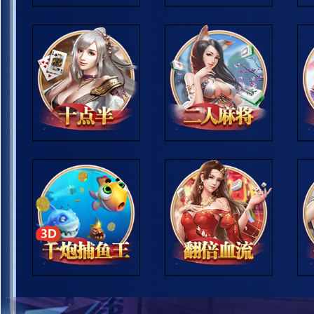
大闹天宫
李逵劈鱼
十点半
⼆⼈麻将
3D千炮捕鱼王
翻倍血流