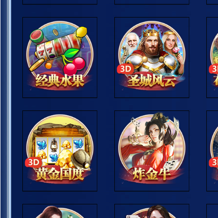
极速炸金花
3D欧式轮盘
经典水果
3D圣城风云
3D黄金国度
炸金牛