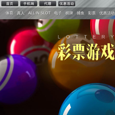
体育
真人
ALL IN SLOT
电子
棋牌
捕鱼
彩票
优惠活动