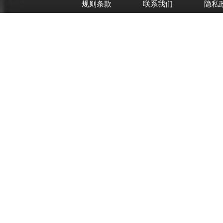
规则条款
联系我们
隐私